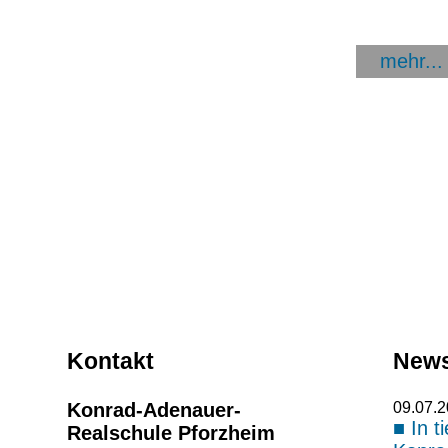
mehr...
Kontakt
New
Konrad-Adenauer-
09.07.
In t
Realschule Pforzheim