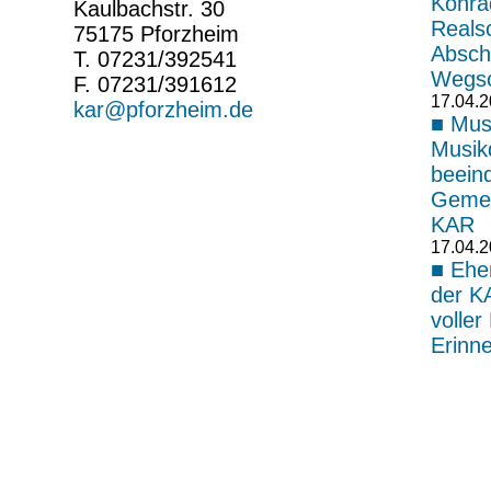
Konra
Kaulbachstr. 30
Reals
75175 Pforzheim
Absch
T. 07231/392541
Wegsc
F. 07231/391612
17.04.
kar@pforzheim.de
Musi
Musikd
beein
Gemei
KAR
17.04.
Ehe
der K
volle
Erinn