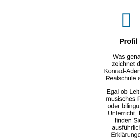
Profil
Was gen
zeichnet d
Konrad-Ade
Realschule 
Egal ob Leit
musisches Pr
oder bilingu
Unterricht, 
finden Si
ausführlic
Erklärung