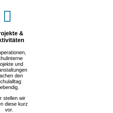
rojekte &
tivitäten
perationen,
chulinterne
ojekte und
anstaltungen
achen den
chulalltag
lebendig.
r stellen wir
n diese kurz
vor.