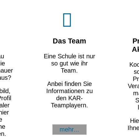
Das Team
P
Ak
au
Eine Schule ist nur
ie
so gut wie ihr
Koo
nauer
Team.
s
aus?
Pr
Anbei finden Sie
Ver
bild,
Informationen zu
m
ofil
den KAR-
S
aler
Teamplayern.
hier
e
Hie
he
Ihne
mehr...
en.