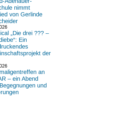
d-Adenauer-
chule nimmt
ied von Gerlinde
heider
2026
cal „Die drei ??? –
iebe“: Ein
druckendes
nschaftsprojekt der
2026
maligentreffen an
AR – ein Abend
r Begegnungen und
erungen