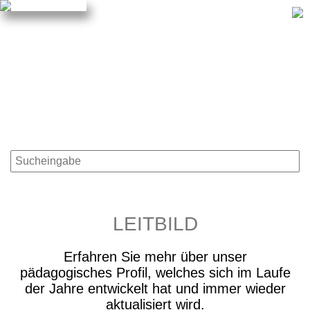
Termine, Tipps, Erreichbarkeit
Service & Downloads
Projekte, Aktivitäten
Das Team
Home
Start an der KAR!
Schulleitung
Kooperationen
Erreichbarkeit
Downloads
Kollegium
AGs
Termine
Busverbindung
Organe
Projekte
News
Schulkleidung
Schulsozialarbeit
Veranstaltungen
Schließfächer
Beratungslehrerin
Beratungsstellen
LEITBILD
SMV
Erfahren Sie mehr über unser
pädagogisches Profil, welches sich im Laufe
der Jahre entwickelt hat und immer wieder
aktualisiert wird.